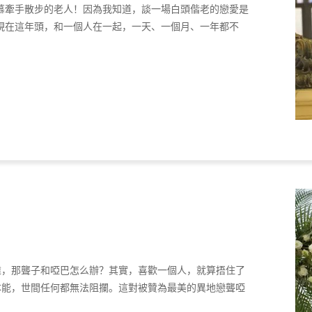
慕牽手散步的老人！因為我知道，談一場白頭偕老的戀愛是
現在這年頭，和一個人在一起，一天、一個月、一年都不
達，那聾子和啞巴怎么辦？其實，喜歡一個人，就算捂住了
本能，世間任何都無法阻攔。這對被贊為最美的異地戀聾啞