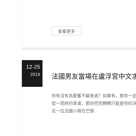
查看更多
12-25
2019
法國男友當場在盧浮宮中文
你有沒有為愛奮不顧身過？如果有，那你一
從一而終的幸運，那份兜兜轉轉只能是你的
近一位法國小哥在巴黎...