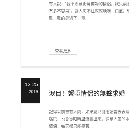
有人說，“我不羨慕街角擁吻的情侶，我只羨
有多不容易”。讓人忍不住深深地嘆一口氣。
難，難的是過了一輩...
查看更多
12-25
2019
淚目！聾啞情侶的無聲求婚
記得以前曾有人問，如果愛只能用語言去表
嘴巴，也會從眼睛里流露出來。這是人愛的
情侶，每天都只能靠著...