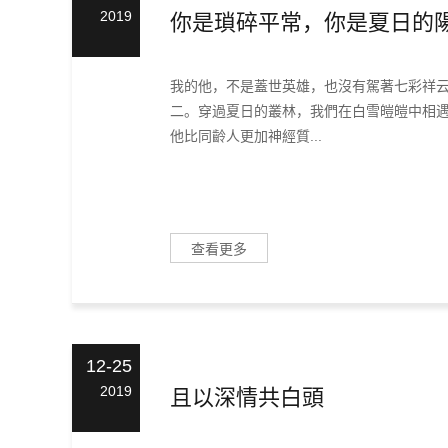
2019
你是瑣碎平常，你是夏日的
我的他，不是蓋世英雄，也沒有駕著七彩祥
二。穿過夏日的叢林，我們在白雪皚皚中相
他比同齡人更加神經質...
查看更多
12-25
2019
且以深情共白頭